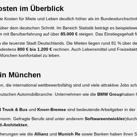
sten im Überblick
ie Kosten für Miete und Leben deutlich höher als im Bundesdurchschnit
über dem deutschen Schnitt. Im Bereich Statistik beträgt es beispielsw
 mit Berufserfahrung auf über
85.000 €
steigen. Das Einstiegsgehalt fü
n die teuerste Stadt Deutschlands. Die Mieten liegen rund 81 % über 
indestens
800 € bis 1.200 €
rechnen. Auch Lebensmittel und Freizeitakti
n München komfortabel zu leben.
 in München
n, die international wettbewerbsfähig sind und viele attraktive Jobs sch
eutschen Automobilbranche. Unternehmen wie die
BMW Group
haben h
 Truck & Bus
und
Knorr-Bremse
sind bedeutende Arbeitgeber in der
 enorm. Gefragte Berufe sind unter anderem
Softwareentwickler
(durch
d-Architekten
.
herungen wie die
Allianz
und
Munich Re
sowie Banken haben ihren Si