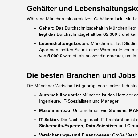
Gehälter und Lebenshaltungsko
Während München mit attraktiven Gehältern lockt, sind d
Gehalt:
Das Durchschnittsgehalt in München liegt 
liegt das Durchschnittsgehalt bei
62.900 €
und kann
Lebenshaltungskosten:
München ist laut Studie
Apartment sollten Sie mit einer Warmmiete von m
von
5.000 €
wird oft als notwendig erachtet, um i
Die besten Branchen und Jobs
Die Münchner Wirtschaft ist geprägt von starken Industrie
Automobilindustrie:
München ist das Herz der d
Ingenieure, IT-Spezialisten und Manager.
Maschinenbau:
Unternehmen wie
Siemens
,
MAN
IT-Sektor:
Die Nachfrage nach IT-Fachkräften ist
Sicherheits-Experten
,
Data Scientists
und
Clou
Versicherungs- und Finanzwesen:
Große Versic