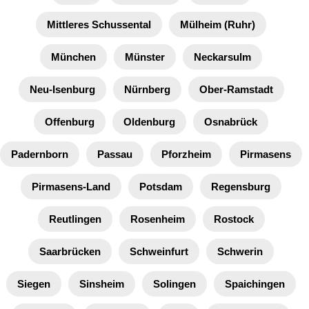
Mittleres Schussental
Mülheim (Ruhr)
München
Münster
Neckarsulm
Neu-Isenburg
Nürnberg
Ober-Ramstadt
Offenburg
Oldenburg
Osnabrück
Padernborn
Passau
Pforzheim
Pirmasens
Pirmasens-Land
Potsdam
Regensburg
Reutlingen
Rosenheim
Rostock
Saarbrücken
Schweinfurt
Schwerin
Siegen
Sinsheim
Solingen
Spaichingen