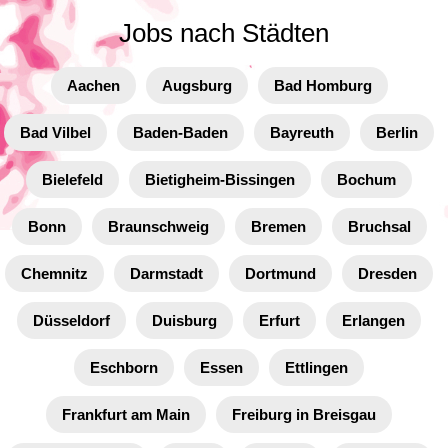
Jobs nach Städten
Aachen
Augsburg
Bad Homburg
Bad Vilbel
Baden-Baden
Bayreuth
Berlin
Bielefeld
Bietigheim-Bissingen
Bochum
Bonn
Braunschweig
Bremen
Bruchsal
Chemnitz
Darmstadt
Dortmund
Dresden
Düsseldorf
Duisburg
Erfurt
Erlangen
Eschborn
Essen
Ettlingen
Frankfurt am Main
Freiburg in Breisgau