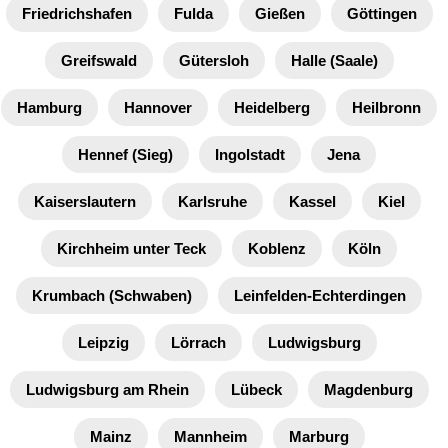
Friedrichshafen
Fulda
Gießen
Göttingen
Greifswald
Gütersloh
Halle (Saale)
Hamburg
Hannover
Heidelberg
Heilbronn
Hennef (Sieg)
Ingolstadt
Jena
Kaiserslautern
Karlsruhe
Kassel
Kiel
Kirchheim unter Teck
Koblenz
Köln
Krumbach (Schwaben)
Leinfelden-Echterdingen
Leipzig
Lörrach
Ludwigsburg
Ludwigsburg am Rhein
Lübeck
Magdenburg
Mainz
Mannheim
Marburg