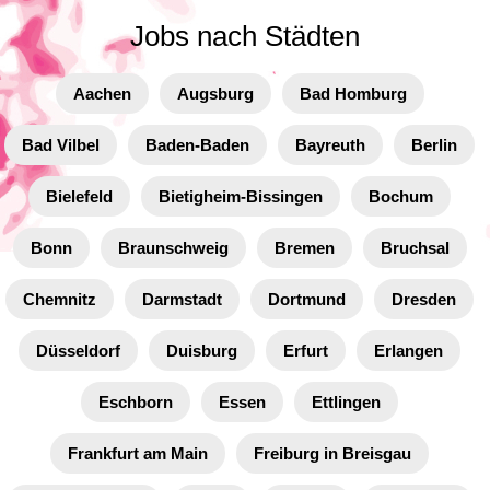
Jobs nach Städten
Aachen
Augsburg
Bad Homburg
Bad Vilbel
Baden-Baden
Bayreuth
Berlin
Bielefeld
Bietigheim-Bissingen
Bochum
Bonn
Braunschweig
Bremen
Bruchsal
Chemnitz
Darmstadt
Dortmund
Dresden
Düsseldorf
Duisburg
Erfurt
Erlangen
Eschborn
Essen
Ettlingen
Frankfurt am Main
Freiburg in Breisgau