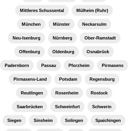
Mittleres Schussental
Mülheim (Ruhr)
München
Münster
Neckarsulm
Neu-Isenburg
Nürnberg
Ober-Ramstadt
Offenburg
Oldenburg
Osnabrück
Padernborn
Passau
Pforzheim
Pirmasens
Pirmasens-Land
Potsdam
Regensburg
Reutlingen
Rosenheim
Rostock
Saarbrücken
Schweinfurt
Schwerin
Siegen
Sinsheim
Solingen
Spaichingen