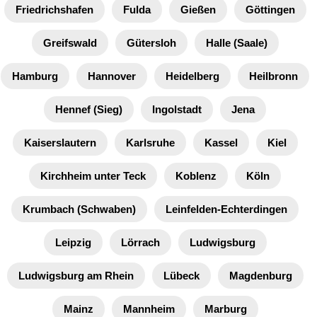
Friedrichshafen
Fulda
Gießen
Göttingen
Greifswald
Gütersloh
Halle (Saale)
Hamburg
Hannover
Heidelberg
Heilbronn
Hennef (Sieg)
Ingolstadt
Jena
Kaiserslautern
Karlsruhe
Kassel
Kiel
Kirchheim unter Teck
Koblenz
Köln
Krumbach (Schwaben)
Leinfelden-Echterdingen
Leipzig
Lörrach
Ludwigsburg
Ludwigsburg am Rhein
Lübeck
Magdenburg
Mainz
Mannheim
Marburg