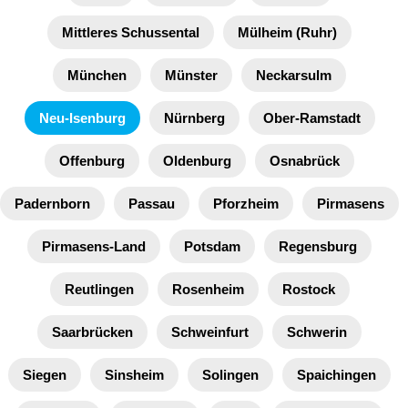
Mittleres Schussental
Mülheim (Ruhr)
München
Münster
Neckarsulm
Neu-Isenburg
Nürnberg
Ober-Ramstadt
Offenburg
Oldenburg
Osnabrück
Padernborn
Passau
Pforzheim
Pirmasens
Pirmasens-Land
Potsdam
Regensburg
Reutlingen
Rosenheim
Rostock
Saarbrücken
Schweinfurt
Schwerin
Siegen
Sinsheim
Solingen
Spaichingen