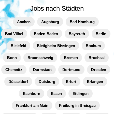
Jobs nach Städten
Aachen
Augsburg
Bad Homburg
Bad Vilbel
Baden-Baden
Bayreuth
Berlin
Bielefeld
Bietigheim-Bissingen
Bochum
Bonn
Braunschweig
Bremen
Bruchsal
Chemnitz
Darmstadt
Dortmund
Dresden
Düsseldorf
Duisburg
Erfurt
Erlangen
Eschborn
Essen
Ettlingen
Frankfurt am Main
Freiburg in Breisgau