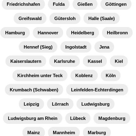
Friedrichshafen
Fulda
Gießen
Göttingen
Greifswald
Gütersloh
Halle (Saale)
Hamburg
Hannover
Heidelberg
Heilbronn
Hennef (Sieg)
Ingolstadt
Jena
Kaiserslautern
Karlsruhe
Kassel
Kiel
Kirchheim unter Teck
Koblenz
Köln
Krumbach (Schwaben)
Leinfelden-Echterdingen
Leipzig
Lörrach
Ludwigsburg
Ludwigsburg am Rhein
Lübeck
Magdenburg
Mainz
Mannheim
Marburg