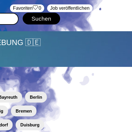
‏Favoriten
0
Job veröffentlichen
EBUNG 🇩🇪
Bayreuth
Berlin
ig
Bremen
dorf
Duisburg