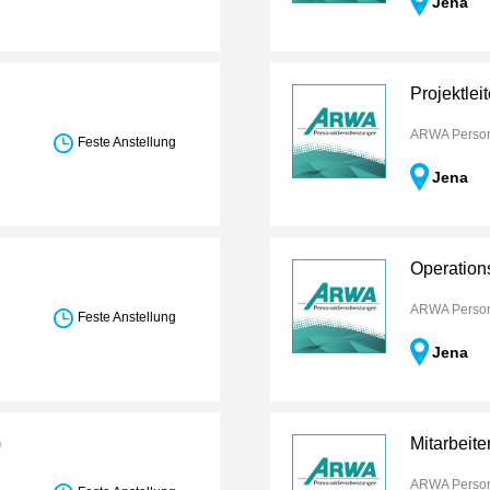
Jena
Projektlei
ARWA Person
Feste Anstellung
Jena
Operation
ARWA Person
Feste Anstellung
Jena
)
Mitarbeite
ARWA Person