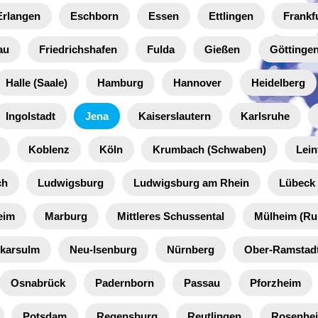
Erlangen
Eschborn
Essen
Ettlingen
Frankf
au
Friedrichshafen
Fulda
Gießen
Göttinge
Halle (Saale)
Hamburg
Hannover
Heidelberg
Ingolstadt
Jena
Kaiserslautern
Karlsruhe
Koblenz
Köln
Krumbach (Schwaben)
Lein
ch
Ludwigsburg
Ludwigsburg am Rhein
Lübeck
eim
Marburg
Mittleres Schussental
Mülheim (Ru
karsulm
Neu-Isenburg
Nürnberg
Ober-Ramstad
Osnabrück
Padernborn
Passau
Pforzheim
Potsdam
Regensburg
Reutlingen
Rosenhe