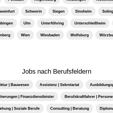
weinfurt
Schwerin
Siegen
Sinsheim
Solin
übingen
Ulm
Unterföhring
Unterschleißheim
enberg
Wien
Wiesbaden
Wolfsburg
Würzbu
Jobs nach Berufsfeldern
ektur | Bauwesen
Assistenz | Sekretariat
Ausbildungs
cherungen | Finanzdienstleister
Berufskraftfahrer | Person
iehung | Soziale Berufe
Consulting | Beratung
Diplom