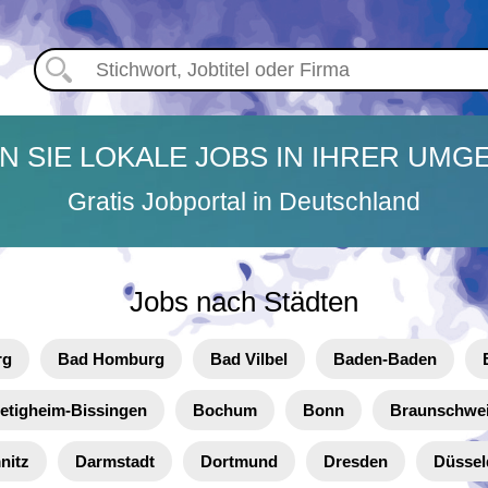
EN SIE LOKALE JOBS IN IHRER UMG
Gratis Jobportal in Deutschland
Jobs nach Städten
rg
Bad Homburg
Bad Vilbel
Baden-Baden
etigheim-Bissingen
Bochum
Bonn
Braunschwe
nitz
Darmstadt
Dortmund
Dresden
Düssel