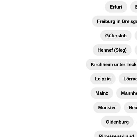
Erfurt
Freiburg in Breisg
Gütersloh
Hennef (Sieg)
Kirchheim unter Teck
Leipzig
Lörra
Mainz
Mannh
Münster
Nec
Oldenburg
Pirmasens-Land