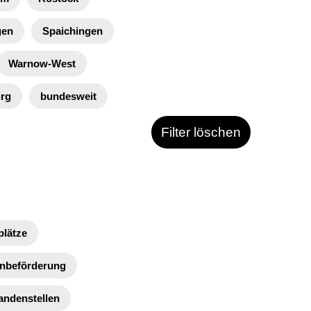
gen
Spaichingen
Warnow-West
rg
bundesweit
Filter löschen
plätze
enbeförderung
andenstellen