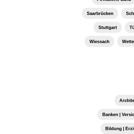
Saarbrücken
Sch
Stuttgart
T
Wiessach
Wett
Archit
Banken | Versi
Bildung | Erz