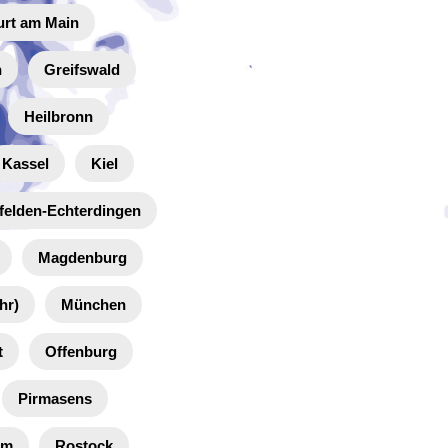
urt am Main
n
Greifswald
Heilbronn
Kassel
Kiel
felden-Echterdingen
Magdenburg
hr)
München
t
Offenburg
Pirmasens
im
Rostock