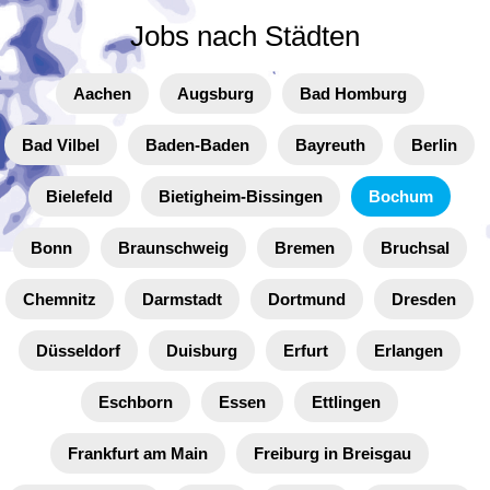
Jobs nach Städten
Aachen
Augsburg
Bad Homburg
Bad Vilbel
Baden-Baden
Bayreuth
Berlin
Bielefeld
Bietigheim-Bissingen
Bochum
Bonn
Braunschweig
Bremen
Bruchsal
Chemnitz
Darmstadt
Dortmund
Dresden
Düsseldorf
Duisburg
Erfurt
Erlangen
Eschborn
Essen
Ettlingen
Frankfurt am Main
Freiburg in Breisgau