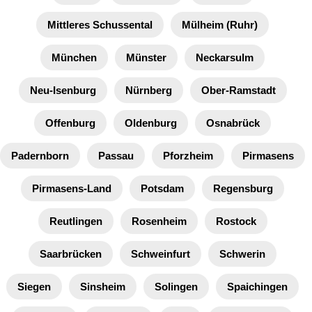
Mittleres Schussental
Mülheim (Ruhr)
München
Münster
Neckarsulm
Neu-Isenburg
Nürnberg
Ober-Ramstadt
Offenburg
Oldenburg
Osnabrück
Padernborn
Passau
Pforzheim
Pirmasens
Pirmasens-Land
Potsdam
Regensburg
Reutlingen
Rosenheim
Rostock
Saarbrücken
Schweinfurt
Schwerin
Siegen
Sinsheim
Solingen
Spaichingen