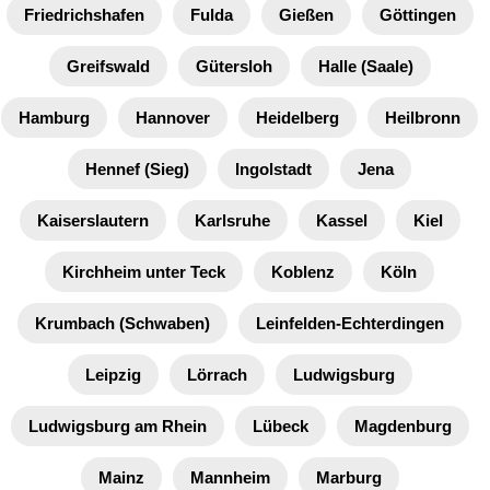
Friedrichshafen
Fulda
Gießen
Göttingen
Greifswald
Gütersloh
Halle (Saale)
Hamburg
Hannover
Heidelberg
Heilbronn
Hennef (Sieg)
Ingolstadt
Jena
Kaiserslautern
Karlsruhe
Kassel
Kiel
Kirchheim unter Teck
Koblenz
Köln
Krumbach (Schwaben)
Leinfelden-Echterdingen
Leipzig
Lörrach
Ludwigsburg
Ludwigsburg am Rhein
Lübeck
Magdenburg
Mainz
Mannheim
Marburg